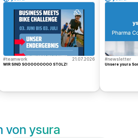
#teamwork
21.07.2026
#newsletter
WIR SIND SOOOOOOOOO STOLZ! 
Unsere ysura So
n von ysura