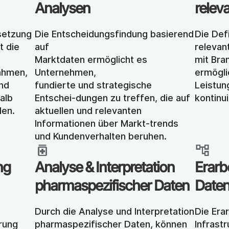
Analysen
relev
etzung 
Die Entscheidungsfindung basierend 
Die Defi
 die 
auf
relevan
Marktdaten ermöglicht es 
mit Bra
hmen, 
Unternehmen,
ermögli
nd 
fundierte und strategische 
Leistun
lb 
Entschei-dungen zu treffen, die auf 
kontinu
len.
aktuellen und relevanten 
Informationen über Markt-trends 
und Kundenverhalten beruhen.
g 
Analyse & Interpretation 
Erarbe
pharmaspezifischer Daten
Date
Durch die Analyse und Interpretation 
Die Erar
rung 
pharmaspezifischer Daten, können 
Infrast