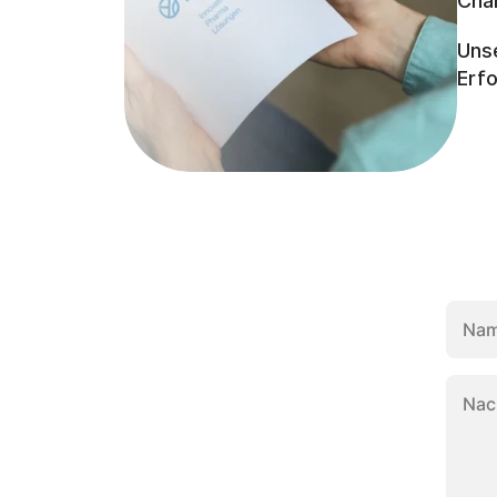
Cha
Unse
Erfo