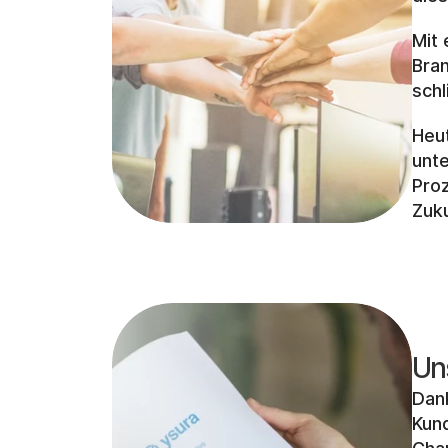
Mit 
Bra
schl
Heut
unt
Proz
Zuku
Un
Dan
Kund