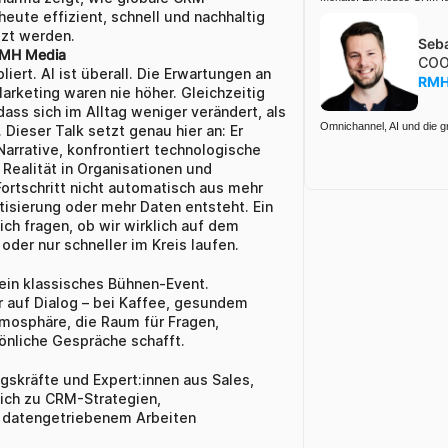
ute effizient, schnell und nachhaltig 
tzt werden.
Seba
 RMH Media
CO
iert. AI ist überall. Die Erwartungen an 
RMH
keting waren nie höher. Gleichzeitig 
ass sich im Alltag weniger verändert, als 
Omnichannel, AI und die 
 Dieser Talk setzt genau hier an: Er 
Narrative, konfrontiert technologische 
Realität in Organisationen und 
ortschritt nicht automatisch aus mehr 
isierung oder mehr Daten entsteht. Ein 
sich fragen, ob wir wirklich auf dem 
 oder nur schneller im Kreis laufen.
kein klassisches Bühnen-Event. 
 auf Dialog – bei Kaffee, gesundem 
mosphäre, die Raum für Fragen, 
nliche Gespräche schafft. 
gskräfte und Expert:innen aus Sales, 
sich zu CRM-Strategien, 
 datengetriebenem Arbeiten 