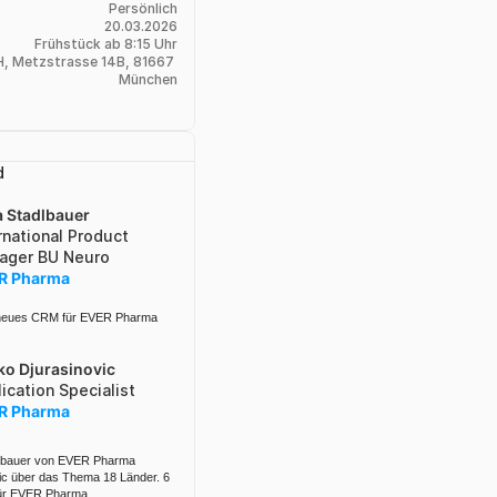
Persönlich
20.03.2026
Frühstück ab 8:15 Uhr
, Metzstrasse 14B, 81667 
München
d
a Stadlbauer 
rnational Product 
ager BU Neuro
R Pharma 
n neues CRM für EVER Pharma
o Djurasinovic
ication Specialist
R Pharma 
lbauer von EVER Pharma 
vic über das Thema 18 Länder. 6 
ür EVER Pharma.