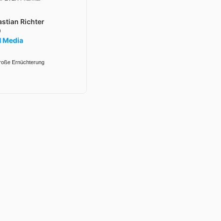
stian Richter
O
 Media
große Ernüchterung