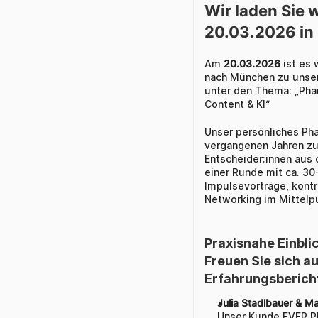
Wir laden Sie w
20.03.2026 i
Am 
20.03.2026 
ist es 
nach München zu unsere
unter den Thema: „Pha
Content & KI“
Unser persönliches Pha
vergangenen Jahren zu
Entscheider:innen aus 
einer Runde mit ca. 3
Impulsevorträge, kontr
Networking im Mittelp
Praxisnahe Einbli
Freuen Sie sich a
Erfahrungsbericht
Julia Stadlbauer & M
Unser Kunde EVER P