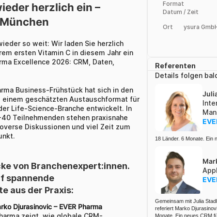
Format
ieder herzlich ein – 
Datum / Zeit
n München
Ort
ysura GmbH
wieder so weit: Wir laden Sie herzlich 
m ersten Vitamin C in diesem Jahr ein 
rma Excellence 2026: CRM, Daten, 
Referenten
Details folgen bal
rma Business-Frühstück hat sich in den 
Juli
 einem geschätzten Austauschformat für 
Inte
der Life-Science-Branche entwickelt. In 
Man
0-40 Teilnehmenden stehen praxisnahe 
EVE
overse Diskussionen und viel Zeit zum 
unkt.
18 Länder. 6 Monate. Ei
Mark
cke von Branchenexpert:innen. 
Appl
uf spannende 
EVE
e aus der Praxis:
Gemeinsam mit Julia Stad
arko Djurasinovic – EVER Pharma
referiert Marko Djurasino
harma zeigt, wie globale CRM-
Monate. Ein neues CRM f