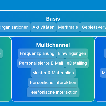
Basis
Organisationen
Aktivitäten
Merkmale
Gebietsver
Multichannel
e
Frequenzplanung
Einwilligungen
Personalisierte E-Mail
eDetailing
Muster & Materialien
M
Persönliche Interaktion
Telefonische Interaktion