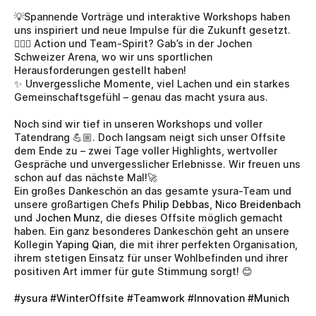
💡Spannende Vorträge und interaktive Workshops haben 
uns inspiriert und neue Impulse für die Zukunft gesetzt.
🏄🏻‍♂️ Action und Team-Spirit? Gab’s in der Jochen 
Schweizer Arena, wo wir uns sportlichen 
Herausforderungen gestellt haben!
✨ Unvergessliche Momente, viel Lachen und ein starkes 
Gemeinschaftsgefühl – genau das macht ysura aus.
Noch sind wir tief in unseren Workshops und voller 
Tatendrang 💪🏼. Doch langsam neigt sich unser Offsite 
dem Ende zu – zwei Tage voller Highlights, wertvoller 
Gespräche und unvergesslicher Erlebnisse. Wir freuen uns 
schon auf das nächste Mal!🚀
Ein großes Dankeschön an das gesamte ysura-Team und 
unsere großartigen Chefs 
Philip Debbas
, 
Nico Breidenbach
und 
Jochen Munz
, die dieses Offsite möglich gemacht 
haben. Ein ganz besonderes Dankeschön geht an unsere 
Kollegin 
Yaping Qian
, die mit ihrer perfekten Organisation, 
ihrem stetigen Einsatz für unser Wohlbefinden und ihrer 
positiven Art immer für gute Stimmung sorgt! 😊
#ysura
#WinterOffsite
#Teamwork
#Innovation
#Munich