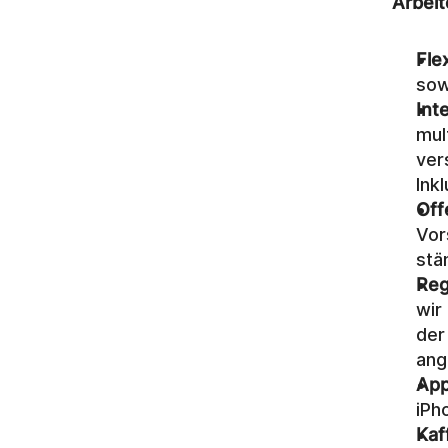
Arbeit
Flex
sow
Int
mul
ver
Inkl
Off
Vor
stä
Reg
wir
der
ang
App
iPh
Kaf