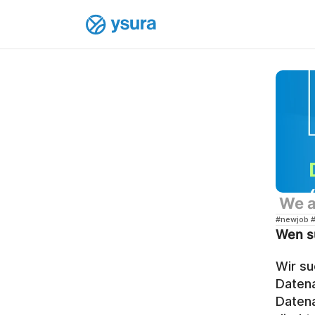
 We 
#newjob #
Wen s
Wir su
Datena
Datena