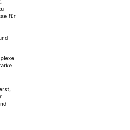
. 
u 
se für 
nd 
plexe 
arke 
rst, 
n 
nd 