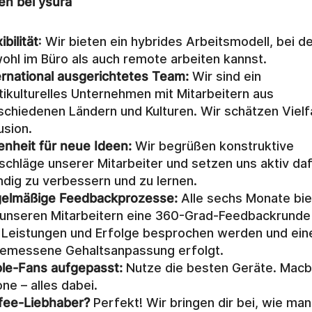
en bei ysura
ibilität
: Wir bieten ein hybrides Arbeitsmodell, bei d
ohl im Büro als auch remote arbeiten kannst.
ernational
ausgerichtetes Team:
 Wir sind ein 
tikulturelles Unternehmen mit Mitarbeitern aus 
schiedenen Ländern und Kulturen. Wir schätzen Vielfa
usion.
enheit für neue Ideen:
 Wir begrüßen konstruktive 
schläge unserer Mitarbeiter und setzen uns aktiv dafü
ndig zu verbessern und zu lernen.
elmäßige Feedbackprozesse:
 Alle sechs Monate bie
 unseren Mitarbeitern eine 360-Grad-Feedbackrunde a
 Leistungen und Erfolge besprochen werden und eine
emessene Gehaltsanpassung erfolgt.
le-Fans aufgepasst:
 Nutze die besten Geräte. Macb
one – alles dabei.
fee-Liebhaber?
 Perfekt! Wir bringen dir bei, wie man 