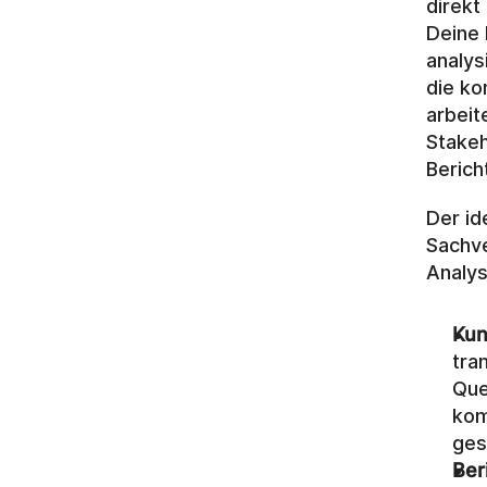
direkt
Deine 
analys
die ko
arbeit
Stake
Berich
Der id
Sachve
Analys
Kun
tra
Que
kom
ges
Ber