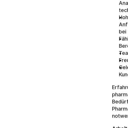
Ana
tec
Hoh
Anf
bei
Fäh
Ber
Tea
Fre
Gel
Kun
Erfahr
pharma
Bedürf
Pharma
notwe