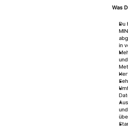
Was D
Du 
MIN
abg
in 
Meh
und
Me
Her
Seh
Umf
Dat
Aus
und
übe
Sta