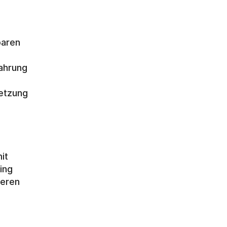
aren 
hrung 
etzung 
t 
ing
eren 