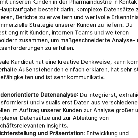
 mit unseren Kunden in der Pharmaindustrie in Kontakt
Hauptaufgabe besteht darin, komplexe Datensätze z
ieren, Berichte zu erweitern und wertvolle Erkenntnis
mmerzielle Strategie unserer Kunden zu liefern. Du 
est eng mit Kunden, internen Teams und weiteren 
holdern zusammen, um maßgeschneiderte Analyse- u
tsanforderungen zu erfüllen.
eale Kandidat hat eine kreative Denkweise, kann kom
rhalte Außenstehenden einfach erklären, hat sehr st
efähigkeiten und ist sehr kommunikativ.
denorientierte Datenanalyse
: Du integrierst, extrahie
nsformierst und visualisierst Daten aus verschiedene
llen im Auftrag unserer Kunden zur Analyse großer u
plexer Datensätze und zur Ableitung von 
chäftsrelevanten Insights.
ichterstellung und Präsentation
: Entwicklung und 