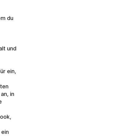
em du 
lt und 
r ein, 
ten 
n, in 
 
ook, 
ein 