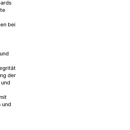
ards 
te 
n bei 
 
und 
grität 
ng der 
und 
it 
 und 