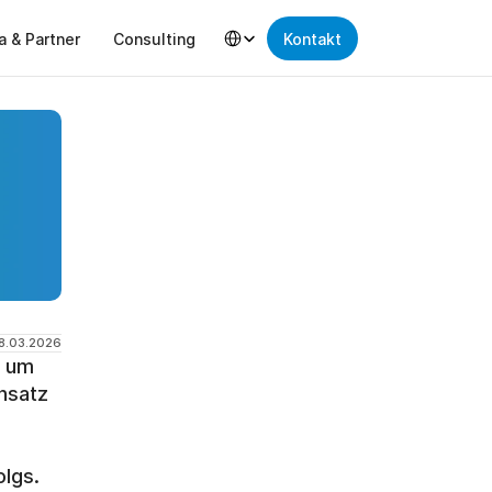
Select Language
a & Partner
Consulting
Kontakt
8.03.2026
 um 
nsatz 
lgs. 