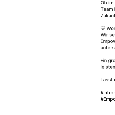
Ob im 
Team b
Zukunf
💡 Wom
Wir se
Empowe
unter
Ein gr
leiste
Lasst 
#Inte
#Emp