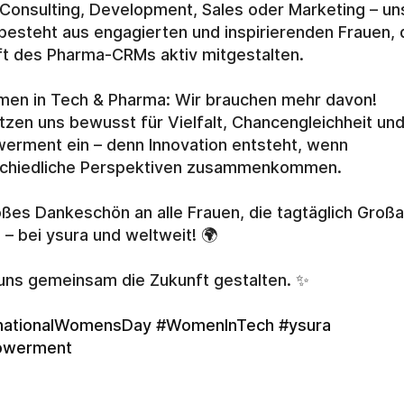
Consulting, Development, Sales oder Marketing – uns
esteht aus engagierten und inspirierenden Frauen, di
t des Pharma-CRMs aktiv mitgestalten.
en in Tech & Pharma: Wir brauchen mehr davon!
tzen uns bewusst für Vielfalt, Chancengleichheit und
rment ein – denn Innovation entsteht, wenn 
schiedliche Perspektiven zusammenkommen.
oßes Dankeschön an alle Frauen, die tagtäglich Großar
n – bei ysura und weltweit! 🌍
uns gemeinsam die Zukunft gestalten. ✨
rnationalWomensDay
#WomenInTech
#ysura
owerment