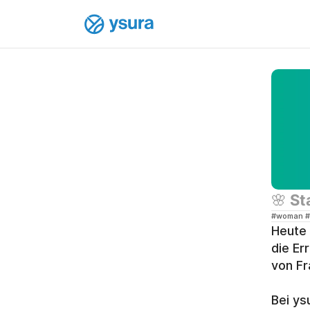
🌸 St
#woman #
Heute 
die Er
von Fr
Bei ys