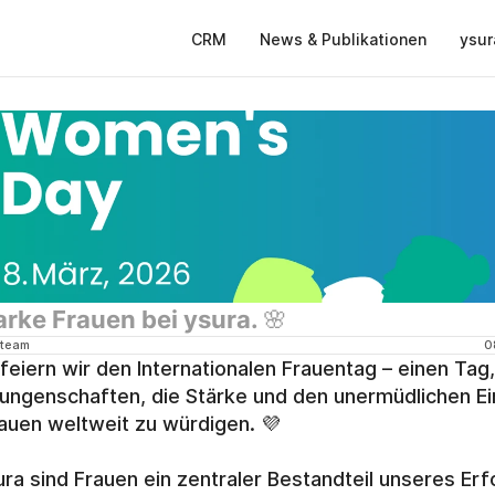
CRM
News & Publikationen
ysur
arke Frauen bei ysura. 🌸
team
0
feiern wir den Internationalen Frauentag – einen Tag,
rungenschaften, die Stärke und den unermüdlichen Ei
auen weltweit zu würdigen. 💜
ura sind Frauen ein zentraler Bestandteil unseres Erfo