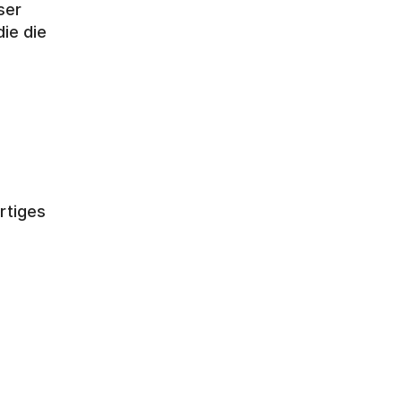
er 
e die 
 
tiges 