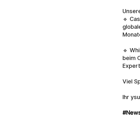
Unsere
🔹 Cas
global
Monate
🔹 Whi
beim C
Exper
Viel S
Ihr ys
#News