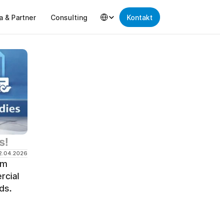
Select Language
a & Partner
Consulting
Kontakt
! 
2.04.2026
m 
cial 
ds. 