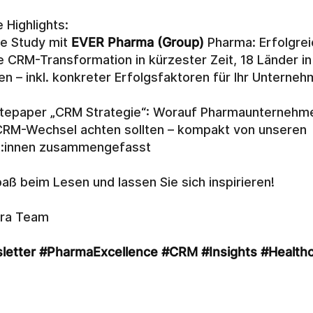
 Highlights: 
e Study mit 
EVER Pharma (Group)
 Pharma: Erfolgrei
e CRM-Transformation in kürzester Zeit, 18 Länder in 
n – inkl. konkreter Erfolgsfaktoren für Ihr Unterneh
tepaper „CRM Strategie“: Worauf Pharmaunternehme
RM-Wechsel achten sollten – kompakt von unseren 
t:innen zusammengefasst 
paß beim Lesen und lassen Sie sich inspirieren! 
ura Team
letter
#PharmaExcellence
#CRM
#Insights
#Health