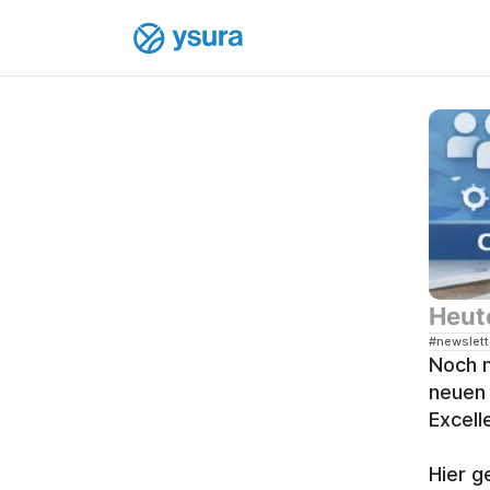
Heute
#newslett
Noch n
neuen 
Excell
Hier g