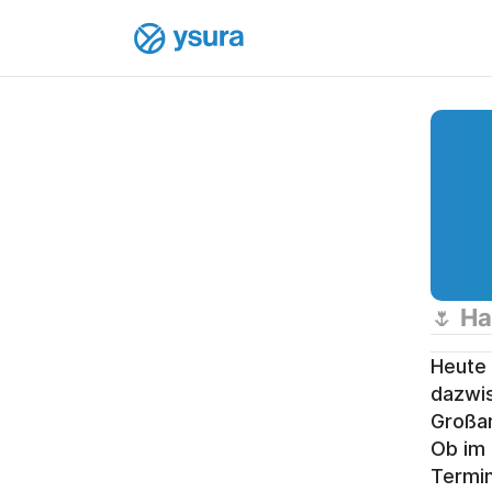
🌷 Ha
Heute 
dazwis
Großar
Ob im 
Termin