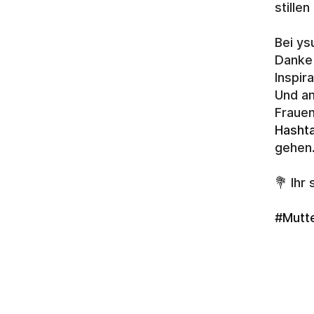
stille
Bei ys
Danke 
Inspira
Und an
Hasht
gehen
💐 Ihr
#Mutt