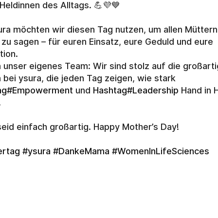
n Heldinnen des Alltags. 💪💜💙
ura möchten wir diesen Tag nutzen, um allen Müttern 
zu sagen – für euren Einsatz, eure Geduld und eure 
tion.
 unser eigenes Team: Wir sind stolz auf die großarti
Frauen bei ysura, die jeden Tag zeigen, wie stark 
ag#Empowerment
 und 
Hashtag#Leadership
 Hand in 
.
 seid einfach großartig. Happy Mother’s Day!
ertag
#ysura
#DankeMama
#WomenInLifeSciences