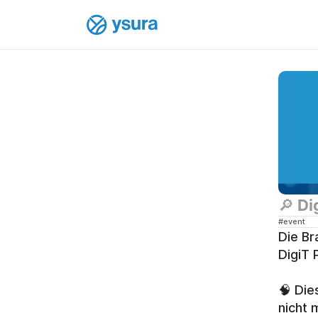
🔎 Di
#event
Die Br
DigiT 
🧠 Die
nicht 