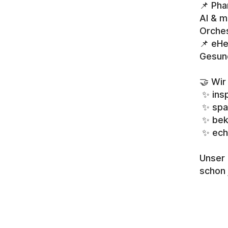
📌 Pha
AI & m
Orches
📌 eHe
Gesun
🤝 Wir
 ✨ in
 ✨ sp
 ✨ be
 ✨ ech
Unser 
schon 