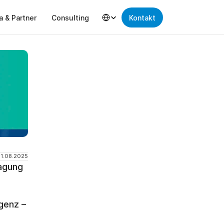
Select Language
a & Partner
Consulting
Kontakt
21.08.2025
agung 
genz – 