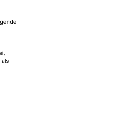
gende 
, 
als 