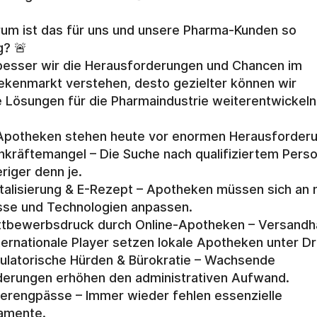
um ist das für uns und unsere Pharma-Kunden so 
g? 🚨
besser wir die Herausforderungen und Chancen im 
kenmarkt verstehen, desto gezielter können wir 
 Lösungen für die Pharmaindustrie weiterentwickeln
Apotheken stehen heute vor enormen Herausforder
hkräftemangel – Die Suche nach qualifiziertem Persona
riger denn je.
italisierung & E-Rezept – Apotheken müssen sich an 
sse und Technologien anpassen.
tbewerbsdruck durch Online-Apotheken – Versandha
ternationale Player setzen lokale Apotheken unter Dr
ulatorische Hürden & Bürokratie – Wachsende 
erungen erhöhen den administrativen Aufwand.
ferengpässe – Immer wieder fehlen essenzielle 
amente.