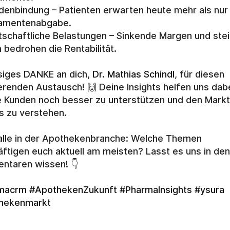
denbindung – Patienten erwarten heute mehr als nur 
amentenabgabe.
tschaftliche Belastungen – Sinkende Margen und stei
 bedrohen die Rentabilität.
esiges DANKE an dich, 
Dr. Mathias Schindl
, für diesen 
ierenden Austausch! 🙌 Deine Insights helfen uns dabei
 Kunden noch besser zu unterstützen und den Markt 
 zu verstehen.
alle in der Apothekenbranche: Welche Themen 
ftigen euch aktuell am meisten? Lasst es uns in den 
ntaren wissen! 👇
macrm
#ApothekenZukunft
#PharmaInsights
#ysura
hekenmarkt