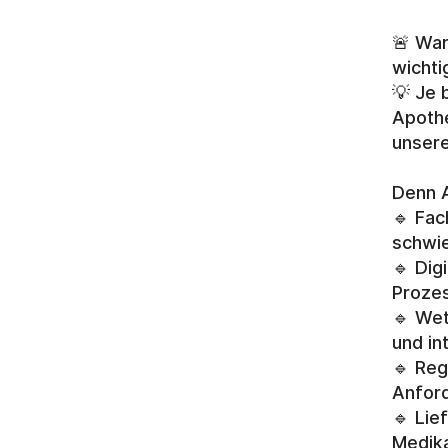
🚨 War
wichti
💡 Je 
Apothe
unsere
Denn 
🔹 Fac
schwie
🔹 Dig
Proze
🔹 Wet
und in
🔹 Reg
Anford
🔹 Lie
Medik