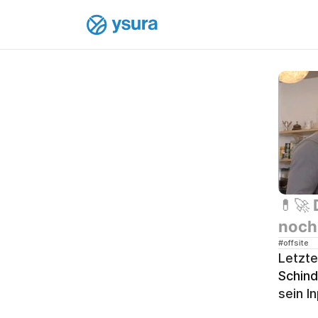
💊🚀 
noch
#offsite
Letzte
Schind
sein I