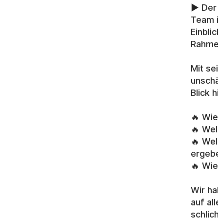
▶️ Der
Team i
Einbli
Rahme
Mit se
unschä
Blick 
🔥 Wie
🔥 We
🔥 Wel
ergebe
🔥 Wie
Wir ha
auf al
schlic