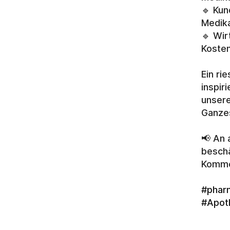
🔹 Kun
Medik
🔹 Wir
Kosten
Ein ri
inspir
unsere
Ganzes
📢 An 
beschä
Komme
#phar
#Apot