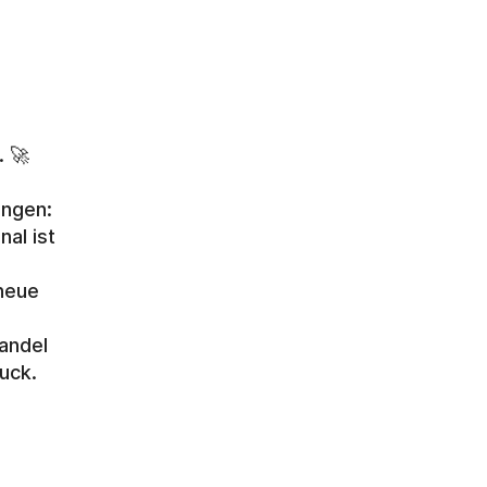
. 🚀
ungen:
l ist 
neue 
ndel 
uck.