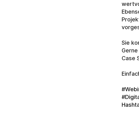
wertvo
Ebenso
Projek
vorges
Sie ko
Gerne 
Case S
Einfac
#Webi
#Digit
Hasht