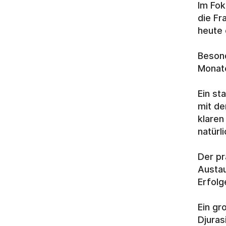
Im Fok
die Fr
heute 
Besond
Monate
Ein st
mit de
klaren
natürl
Der pr
Austau
Erfolg
Ein gr
Djuras