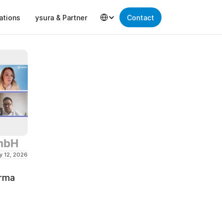
Select Language
ations
ysura & Partner
Contact
GmbH
y 12, 2026
rma 