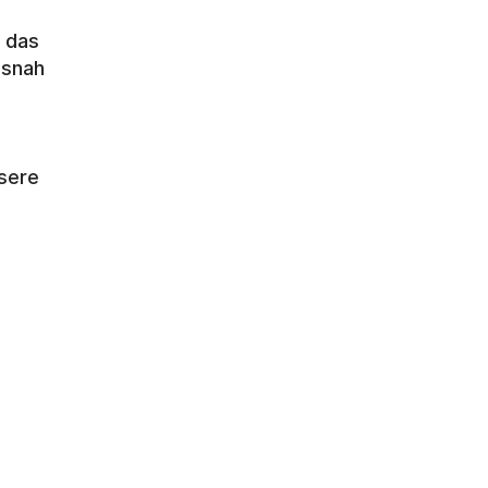
 das 
snah 
ere 