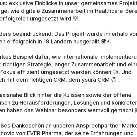
us: exklusive Einblicke in unser gemeinsames Projekt
age, wie digitale Zusammenarbeit im Healthcare-Berei
erfolgreich umgesetzt wird 💡.
ers beeindruckend: Das Projekt wurde innerhalb von
n erfolgreich in 18 Ländern ausgerollt 🌍⚡.
arkes Beispiel dafür, wie internationale Implementieru
r richtigen Strategie, enger Zusammenarbeit und ein
 Fokus effizient umgesetzt werden können 🤝. Und 
ich mit dem richtigen CRM, dem ysura CRM 😊 .
axisnahe Blick hinter die Kulissen sowie der offene 
sch zu Herausforderungen, Lösungen und konkreten
en haben das Webinar besonders wertvoll gemacht 
oßes Dankeschön an unseren Ansprechpartner Marko
inovic von EVER Pharma, der seine Erfahrungen und 