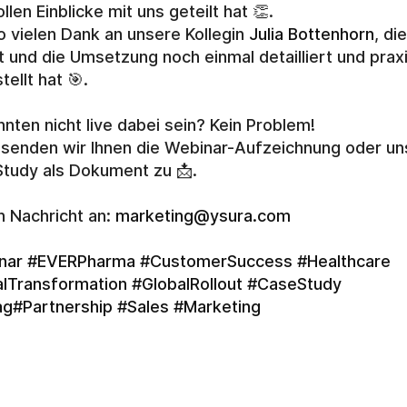
llen Einblicke mit uns geteilt hat 👏.
 vielen Dank an unsere Kollegin 
Julia Bottenhorn
, die
t und die Umsetzung noch einmal detailliert und praxi
tellt hat 🎯.
nnten nicht live dabei sein? Kein Problem!
senden wir Ihnen die Webinar-Aufzeichnung oder uns
tudy als Dokument zu 📩.
h Nachricht an: 
marketing@ysura.com
nar
#EVERPharma
#CustomerSuccess
#Healthcare
alTransformation
#GlobalRollout
#CaseStudy
ag#Partnership
#Sales
#Marketing