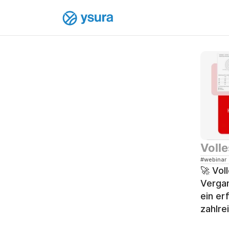
Voll
#webinar
🚀 Vol
Vergan
ein er
zahlre