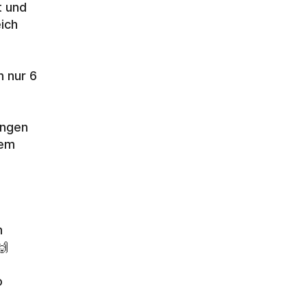
 und 
ch 
 nur 6 
ngen 
em 
 
🙌
 